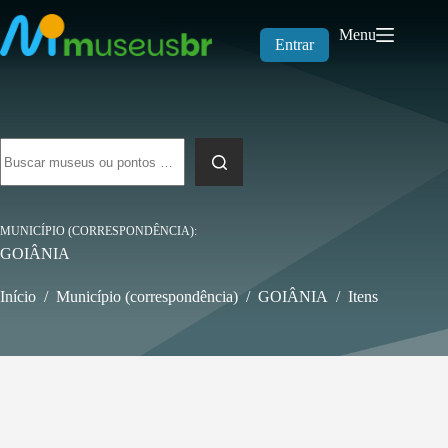
Pular
para
Menu
o
Entrar
conteúdo
Sem
resultados
MUNICÍPIO (CORRESPONDÊNCIA)
GOIÂNIA
Início
/
Município (correspondência)
/
GOIÂNIA
/
Itens