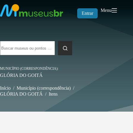
Pular
para
Menu
o
Entrar
conteúdo
Sem
resultados
MUNICÍPIO (CORRESPONDÊNCIA)
GLÓRIA DO GOITÁ
Início
/
Município (correspondência)
/
GLÓRIA DO GOITÁ
/
Itens