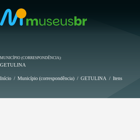
Pular
para
o
conteúdo
MUNICÍPIO (CORRESPONDÊNCIA)
GETULINA
Início
/
Município (correspondência)
/
GETULINA
/
Itens