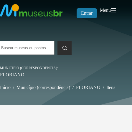
Pular
para
Menu
o
Entrar
conteúdo
Sem
resultados
MUNICÍPIO (CORRESPONDÊNCIA)
FLORIANO
Início
/
Município (correspondência)
/
FLORIANO
/
Itens