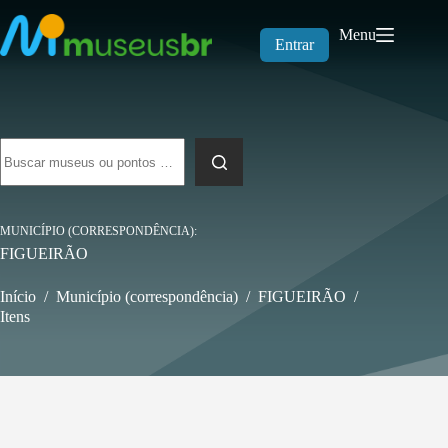
Pular
para
Menu
o
Entrar
conteúdo
Sem
resultados
MUNICÍPIO (CORRESPONDÊNCIA)
FIGUEIRÃO
Início
/
Município (correspondência)
/
FIGUEIRÃO
/
Itens