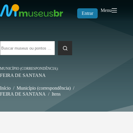
Pular
para
Menu
o
Entrar
conteúdo
Sem
resultados
MUNICÍPIO (CORRESPONDÊNCIA)
FEIRA DE SANTANA
Início
/
Município (correspondência)
/
FEIRA DE SANTANA
/
Itens