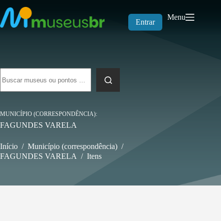
Pular
para
Menu
o
Entrar
conteúdo
Sem
resultados
MUNICÍPIO (CORRESPONDÊNCIA)
FAGUNDES VARELA
Início
/
Município (correspondência)
/
FAGUNDES VARELA
/
Itens