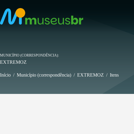
Pular
para
o
conteúdo
MUNICÍPIO (CORRESPONDÊNCIA)
EXTREMOZ
Início
/
Município (correspondência)
/
EXTREMOZ
/
Itens