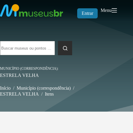
Pular
para
Menu
o
Entrar
conteúdo
Sem
resultados
MUNICÍPIO (CORRESPONDÊNCIA)
ESTRELA VELHA
Início
/
Município (correspondência)
/
ESTRELA VELHA
/
Itens