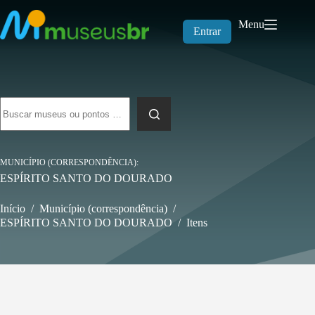
Pular
para
Menu
o
Entrar
conteúdo
Sem
resultados
MUNICÍPIO (CORRESPONDÊNCIA)
ESPÍRITO SANTO DO DOURADO
Início
/
Município (correspondência)
/
ESPÍRITO SANTO DO DOURADO
/
Itens