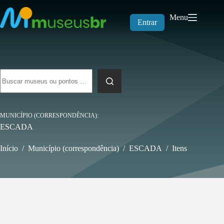
Pular
para
Menu
o
Entrar
conteúdo
Sem
resultados
MUNICÍPIO (CORRESPONDÊNCIA)
ESCADA
Início
/
Município (correspondência)
/
ESCADA
/
Itens