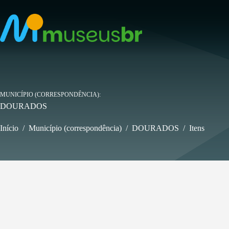
Pular
para
o
conteúdo
MUNICÍPIO (CORRESPONDÊNCIA)
DOURADOS
Início
/
Município (correspondência)
/
DOURADOS
/
Itens