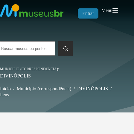
Pular
para
Menu
o
Entrar
conteúdo
Sem
resultados
MUNICÍPIO (CORRESPONDÊNCIA)
DIVINÓPOLIS
Início
/
Município (correspondência)
/
DIVINÓPOLIS
/
Itens