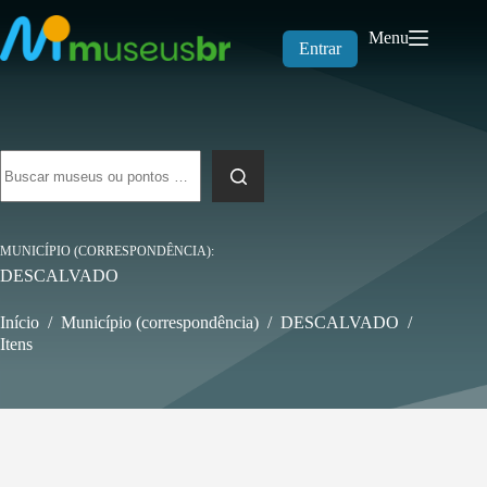
Pular
para
Menu
o
Entrar
conteúdo
Sem
resultados
MUNICÍPIO (CORRESPONDÊNCIA)
DESCALVADO
Início
/
Município (correspondência)
/
DESCALVADO
/
Itens