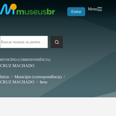
Pular
para
Menu
o
Entrar
conteúdo
Sem
resultados
MUNICÍPIO (CORRESPONDÊNCIA)
CRUZ MACHADO
Início
/
Município (correspondência)
/
CRUZ MACHADO
/
Itens