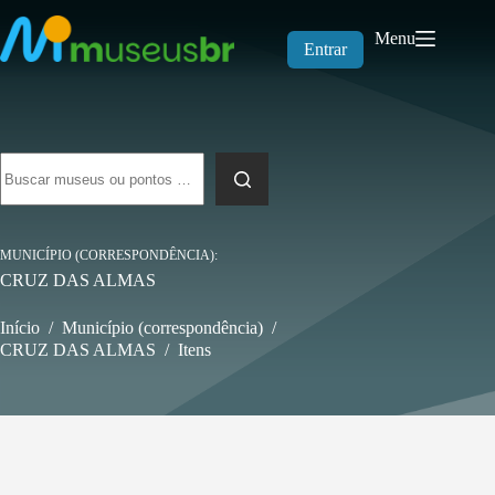
Pular
para
Menu
o
Entrar
conteúdo
Sem
resultados
MUNICÍPIO (CORRESPONDÊNCIA)
CRUZ DAS ALMAS
Início
/
Município (correspondência)
/
CRUZ DAS ALMAS
/
Itens