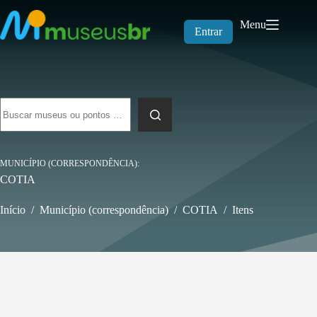
Pular
para
Menu
o
Entrar
conteúdo
Sem
resultados
MUNICÍPIO (CORRESPONDÊNCIA)
COTIA
Início
/
Município (correspondência)
/
COTIA
/
Itens