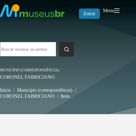
Pular
para
Menu
o
Entrar
conteúdo
Sem
resultados
MUNICÍPIO (CORRESPONDÊNCIA)
CORONEL FABRICIANO
Início
/
Município (correspondência)
/
CORONEL FABRICIANO
/
Itens