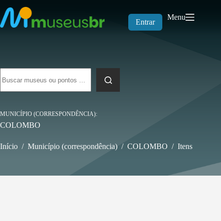
Pular
para
Menu
o
Entrar
conteúdo
Sem
resultados
MUNICÍPIO (CORRESPONDÊNCIA)
COLOMBO
Início
/
Município (correspondência)
/
COLOMBO
/
Itens