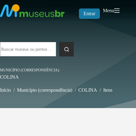
Pular
para
Menu
o
Entrar
conteúdo
Sem
resultados
MUNICÍPIO (CORRESPONDÊNCIA)
COLINA
Início
/
Município (correspondência)
/
COLINA
/
Itens