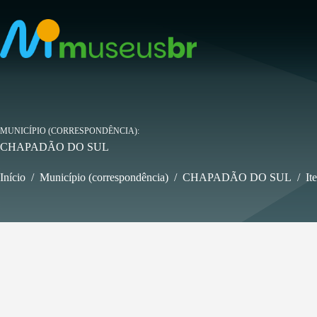
Pular
para
o
conteúdo
MUNICÍPIO (CORRESPONDÊNCIA)
CHAPADÃO DO SUL
Início
/
Município (correspondência)
/
CHAPADÃO DO SUL
/
It