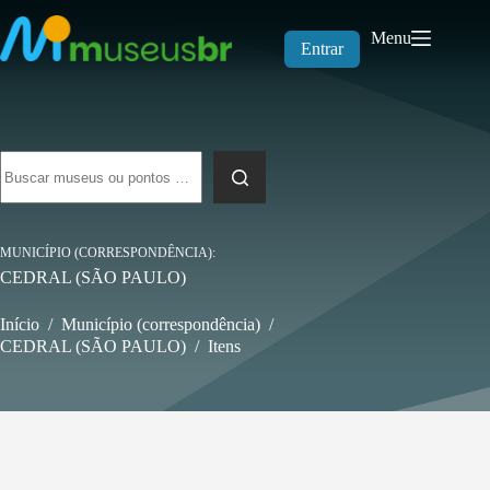
Pular
para
Menu
o
Entrar
conteúdo
Sem
resultados
MUNICÍPIO (CORRESPONDÊNCIA)
CEDRAL (SÃO PAULO)
Início
/
Município (correspondência)
/
CEDRAL (SÃO PAULO)
/
Itens