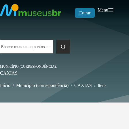
Pular
para
Menu
o
Entrar
conteúdo
Sem
resultados
MUNICÍPIO (CORRESPONDÊNCIA)
CAXIAS
Início
/
Município (correspondência)
/
CAXIAS
/
Itens