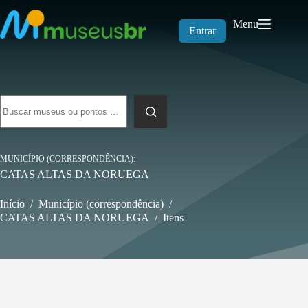
Pular
para
Menu
o
Entrar
conteúdo
Sem
resultados
MUNICÍPIO (CORRESPONDÊNCIA)
CATAS ALTAS DA NORUEGA
Início
/
Município (correspondência)
/
CATAS ALTAS DA NORUEGA
/
Itens