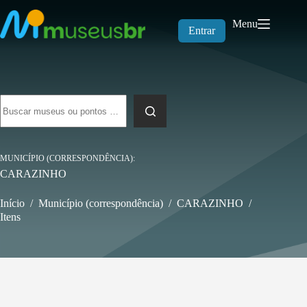
Pular
para
Menu
o
Entrar
conteúdo
Sem
resultados
MUNICÍPIO (CORRESPONDÊNCIA)
CARAZINHO
Início
/
Município (correspondência)
/
CARAZINHO
/
Itens