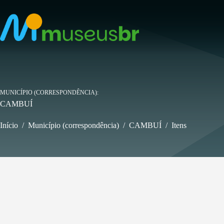
Pular
para
o
conteúdo
MUNICÍPIO (CORRESPONDÊNCIA)
CAMBUÍ
Início
/
Município (correspondência)
/
CAMBUÍ
/
Itens