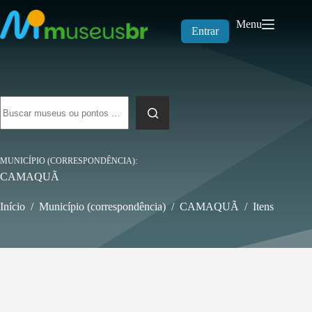
Pular
para
Menu
o
Entrar
conteúdo
Sem
resultados
MUNICÍPIO (CORRESPONDÊNCIA)
CAMAQUÃ
Início
/
Município (correspondência)
/
CAMAQUÃ
/
Itens