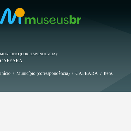
Pular
para
o
conteúdo
MUNICÍPIO (CORRESPONDÊNCIA)
CAFEARA
Início
/
Município (correspondência)
/
CAFEARA
/
Itens