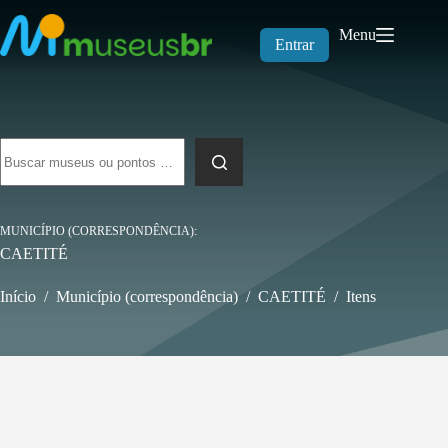
Pular
para
Menu
o
Entrar
conteúdo
Sem
resultados
MUNICÍPIO (CORRESPONDÊNCIA)
CAETITÉ
Início
/
Município (correspondência)
/
CAETITÉ
/
Itens