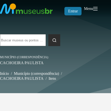
Pular
para
Menu
o
Entrar
conteúdo
Sem
resultados
MUNICÍPIO (CORRESPONDÊNCIA)
CACHOEIRA PAULISTA
Início
/
Município (correspondência)
/
CACHOEIRA PAULISTA
/
Itens