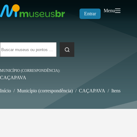
Pular
para
Menu
o
Entrar
conteúdo
Sem
resultados
MUNICÍPIO (CORRESPONDÊNCIA)
CAÇAPAVA
Início
/
Município (correspondência)
/
CAÇAPAVA
/
Itens