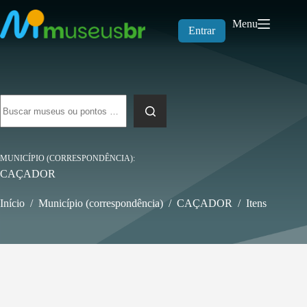
Pular
para
Menu
o
Entrar
conteúdo
Sem
resultados
MUNICÍPIO (CORRESPONDÊNCIA)
CAÇADOR
Início
/
Município (correspondência)
/
CAÇADOR
/
Itens