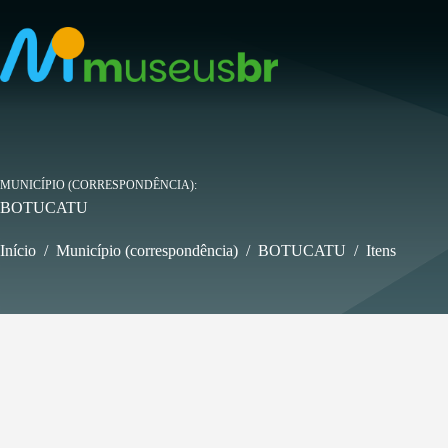
Pular
para
o
conteúdo
MUNICÍPIO (CORRESPONDÊNCIA)
BOTUCATU
Início
/
Município (correspondência)
/
BOTUCATU
/
Itens