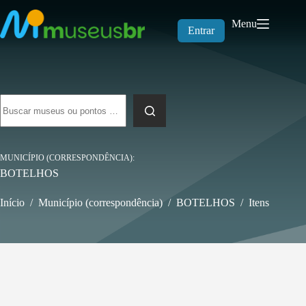
Pular
para
Menu
o
Entrar
conteúdo
Sem
resultados
MUNICÍPIO (CORRESPONDÊNCIA)
BOTELHOS
Início
/
Município (correspondência)
/
BOTELHOS
/
Itens