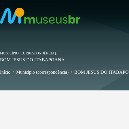
Pular
para
o
conteúdo
MUNICÍPIO (CORRESPONDÊNCIA)
BOM JESUS DO ITABAPOANA
Início
/
Município (correspondência)
/
BOM JESUS DO ITABAP