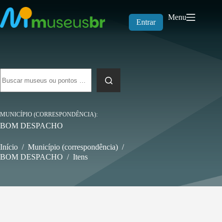
Pular
para
Menu
o
Entrar
conteúdo
Sem
resultados
MUNICÍPIO (CORRESPONDÊNCIA)
BOM DESPACHO
Início
/
Município (correspondência)
/
BOM DESPACHO
/
Itens