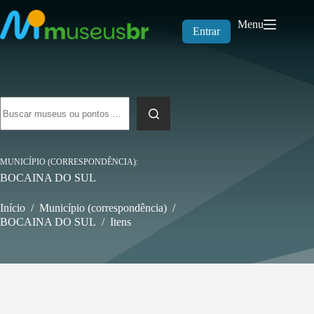
Pular
para
Menu
o
Entrar
conteúdo
Sem
resultados
MUNICÍPIO (CORRESPONDÊNCIA)
BOCAINA DO SUL
Início
/
Município (correspondência)
/
BOCAINA DO SUL
/
Itens