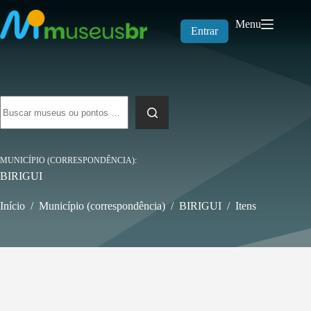
Pular
para
Menu
o
Entrar
conteúdo
Sem
resultados
MUNICÍPIO (CORRESPONDÊNCIA)
BIRIGUI
Início
/
Município (correspondência)
/
BIRIGUI
/
Itens