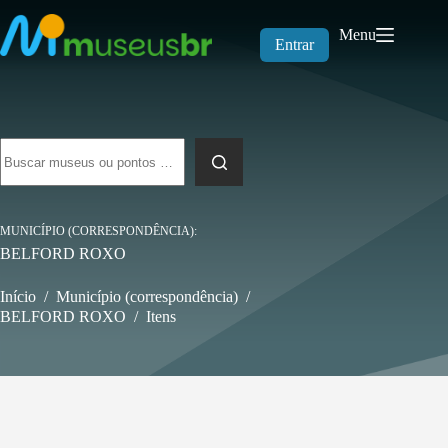
Pular
para
Menu
o
Entrar
conteúdo
Sem
resultados
MUNICÍPIO (CORRESPONDÊNCIA)
BELFORD ROXO
Início
/
Município (correspondência)
/
BELFORD ROXO
/
Itens