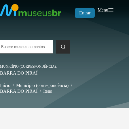
Pular
para
Menu
o
Entrar
conteúdo
Sem
resultados
MUNICÍPIO (CORRESPONDÊNCIA)
BARRA DO PIRAÍ
Início
/
Município (correspondência)
/
BARRA DO PIRAÍ
/
Itens