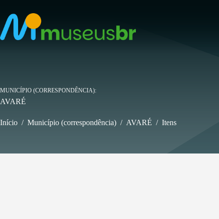
Pular
para
o
conteúdo
MUNICÍPIO (CORRESPONDÊNCIA)
AVARÉ
Início
/
Município (correspondência)
/
AVARÉ
/
Itens