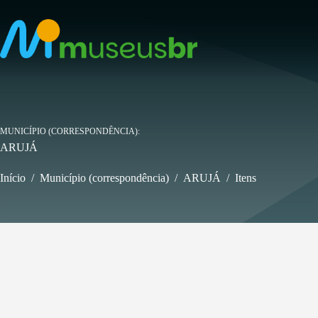
Pular
para
o
conteúdo
MUNICÍPIO (CORRESPONDÊNCIA)
ARUJÁ
Início
/
Município (correspondência)
/
ARUJÁ
/
Itens