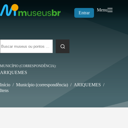
Pular
para
Menu
o
Entrar
conteúdo
Sem
resultados
MUNICÍPIO (CORRESPONDÊNCIA)
ARIQUEMES
Início
/
Município (correspondência)
/
ARIQUEMES
/
Itens