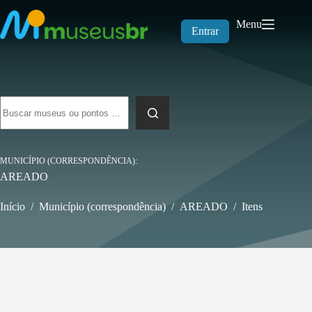
Pular
para
Menu
o
Entrar
conteúdo
Sem
resultados
MUNICÍPIO (CORRESPONDÊNCIA)
AREADO
Início
/
Município (correspondência)
/
AREADO
/
Itens