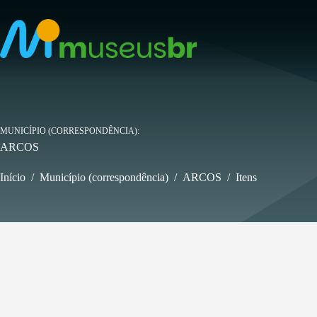
Pular
para
o
conteúdo
MUNICÍPIO (CORRESPONDÊNCIA)
ARCOS
Início
/
Município (correspondência)
/
ARCOS
/
Itens