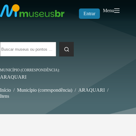
Pular
para
Menu
o
Entrar
conteúdo
Sem
resultados
MUNICÍPIO (CORRESPONDÊNCIA)
ARAQUARI
Início
/
Município (correspondência)
/
ARAQUARI
/
Itens