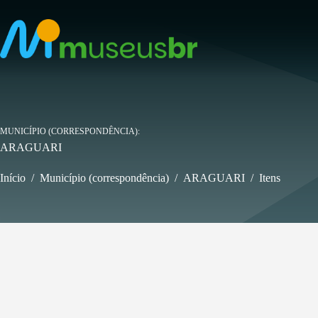
Pular
para
o
conteúdo
MUNICÍPIO (CORRESPONDÊNCIA)
ARAGUARI
Início
/
Município (correspondência)
/
ARAGUARI
/
Itens