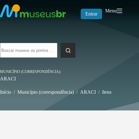
Pular
para
Menu
o
Entrar
conteúdo
Sem
resultados
MUNICÍPIO (CORRESPONDÊNCIA)
ARACI
Início
/
Município (correspondência)
/
ARACI
/
Itens