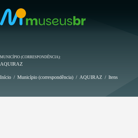
Pular
para
o
conteúdo
MUNICÍPIO (CORRESPONDÊNCIA)
AQUIRAZ
Início
/
Município (correspondência)
/
AQUIRAZ
/
Itens