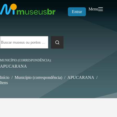
Pular
para
Menu
o
Entrar
conteúdo
Sem
resultados
MUNICÍPIO (CORRESPONDÊNCIA)
APUCARANA
Início
/
Município (correspondência)
/
APUCARANA
/
Itens